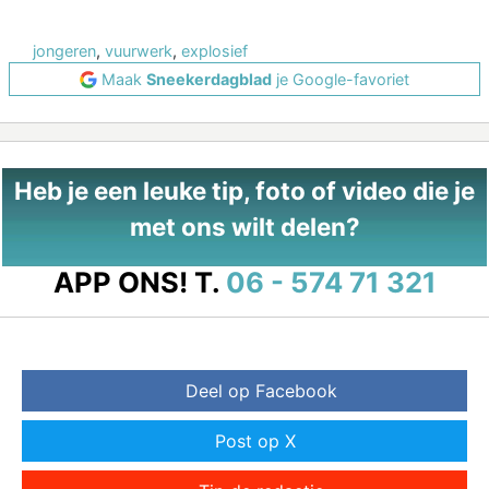
jongeren
,
vuurwerk
,
explosief
Maak
Sneekerdagblad
je Google-favoriet
Heb je een leuke tip, foto of video die je
met ons wilt delen?
APP ONS!
T.
06 - 574 71 321
Deel op Facebook
Post op X