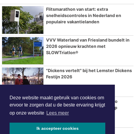
Flitsmarathon van start: extra
snelheidscontroles in Nederland en
populaire vakantielanden
VVV Waterland van Friesland bundelt in
2026 opnieuw krachten met
SLOWTriatlon®
"Dickens vertelt" bij het Lemster Dickens
Festijn 2026
Deze website maakt gebruik van cookies om
Betaalbare trouwringen kopen: zo
ervoor te zorgen dat u de beste ervaring krijgt
bespaar je zonder in te leveren op
op onze website
Lees meer
kwaliteit
Ik accepteer cookies
Hotels in Sneek