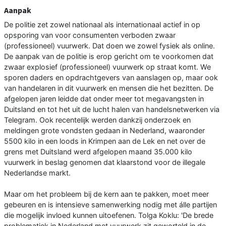
Aanpak
De politie zet zowel nationaal als internationaal actief in op
opsporing van voor consumenten verboden zwaar
(professioneel) vuurwerk. Dat doen we zowel fysiek als online.
De aanpak van de politie is erop gericht om te voorkomen dat
zwaar explosief (professioneel) vuurwerk op straat komt. We
sporen daders en opdrachtgevers van aanslagen op, maar ook
van handelaren in dit vuurwerk en mensen die het bezitten. De
afgelopen jaren leidde dat onder meer tot megavangsten in
Duitsland en tot het uit de lucht halen van handelsnetwerken via
Telegram. Ook recentelijk werden dankzij onderzoek en
meldingen grote vondsten gedaan in Nederland, waaronder
5500 kilo in een loods in Krimpen aan de Lek en net over de
grens met Duitsland werd afgelopen maand 35.000 kilo
vuurwerk in beslag genomen dat klaarstond voor de illegale
Nederlandse markt.
Maar om het probleem bij de kern aan te pakken, moet meer
gebeuren en is intensieve samenwerking nodig met álle partijen
die mogelijk invloed kunnen uitoefenen. Tolga Koklu: 'De brede
problematiek in Nederland met vuurwerk zit geworteld in de