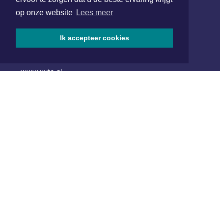
Hoofdvestiging:
op onze website
Lees meer
van Benthuizenlaan 1
1701 BZ Heerhugowaard
Ik accepteer cookies
072 8200 600
redactie@xyto.nl
www.xyto.nl
SOCIAL MEDIA
NIEUWSBRIEF AANMELDEN
Schrijf je in voor onze nieuwsbrief en krijg wekelijks een
samenvatting van alle gebeurtenissen uit jouw regio.
Aanmelden
ONLINE DAGBLADEN