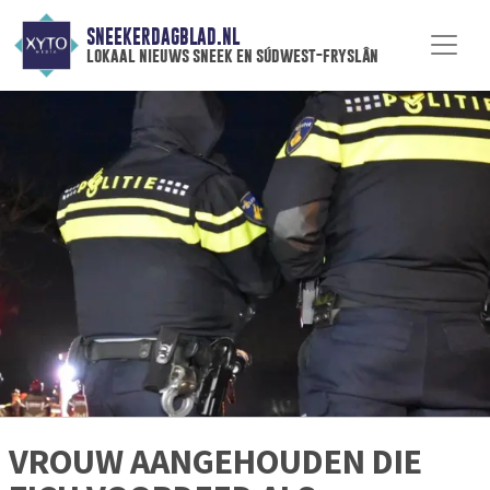
SNEEKERDAGBLAD.NL
lokaal nieuws sneek en súdwest-fryslân
VROUW AANGEHOUDEN DIE