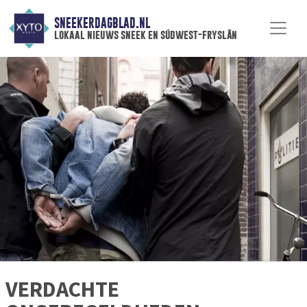
SNEEKERDAGBLAD.NL
lokaal nieuws sneek en súdwest-fryslân
VERDACHTE