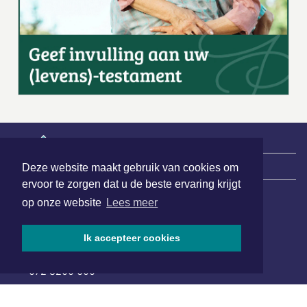
|
Nieuws | Sport | Evenementen
Deze website maakt gebruik van cookies om
ervoor te zorgen dat u de beste ervaring krijgt
op onze website
Lees meer
Hoofdvestiging:
van Benthuizenlaan 1
Ik accepteer cookies
1701 BZ Heerhugowaard
072 8200 600
redactie@xyto.nl
www.xyto.nl