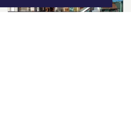
|
Nieuws | Sport | Evenementen
Hoofdvestiging:
van Benthuizenlaan 1
1701 BZ Heerhugowaard
072 8200 600
redactie@xyto.nl
www.xyto.nl
SOCIAL MEDIA