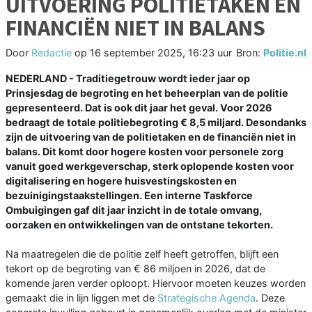
UITVOERING POLITIETAKEN EN
FINANCIËN NIET IN BALANS
Door
Redactie
op
16 september 2025, 16:23 uur
Bron:
Politie.nl
NEDERLAND - Traditiegetrouw wordt ieder jaar op
Prinsjesdag de begroting en het beheerplan van de politie
gepresenteerd. Dat is ook dit jaar het geval. Voor 2026
bedraagt de totale politiebegroting € 8,5 miljard. Desondanks
zijn de uitvoering van de politietaken en de financiën niet in
balans. Dit komt door hogere kosten voor personele zorg
vanuit goed werkgeverschap, sterk oplopende kosten voor
digitalisering en hogere huisvestingskosten en
bezuinigingstaakstellingen. Een interne Taskforce
Ombuigingen gaf dit jaar inzicht in de totale omvang,
oorzaken en ontwikkelingen van de ontstane tekorten.
Na maatregelen die de politie zelf heeft getroffen, blijft een
tekort op de begroting van € 86 miljoen in 2026, dat de
komende jaren verder oploopt. Hiervoor moeten keuzes worden
gemaakt die in lijn liggen met de
Strategische Agenda
. Deze