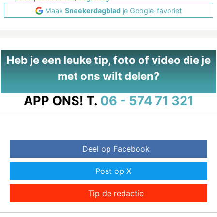
Maak
Sneekerdagblad
je Google-favoriet
Heb je een leuke tip, foto of video die je
met ons wilt delen?
APP ONS!
T.
06 - 574 71 321
Deel op Facebook
Post op X
Tip de redactie