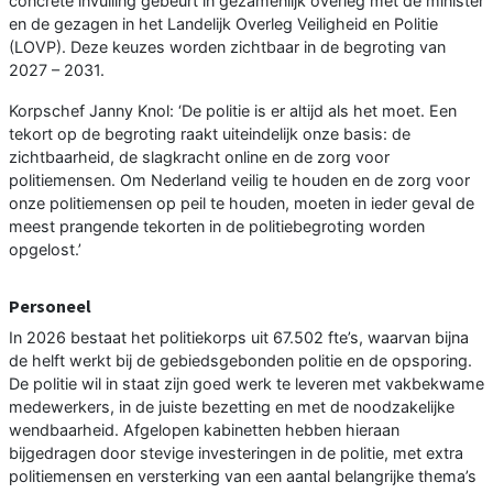
concrete invulling gebeurt in gezamenlijk overleg met de minister
en de gezagen in het Landelijk Overleg Veiligheid en Politie
(LOVP). Deze keuzes worden zichtbaar in de begroting van
2027 – 2031.
Korpschef Janny Knol: ‘De politie is er altijd als het moet. Een
tekort op de begroting raakt uiteindelijk onze basis: de
zichtbaarheid, de slagkracht online en de zorg voor
politiemensen. Om Nederland veilig te houden en de zorg voor
onze politiemensen op peil te houden, moeten in ieder geval de
meest prangende tekorten in de politiebegroting worden
opgelost.’
Personeel
In 2026 bestaat het politiekorps uit 67.502 fte’s, waarvan bijna
de helft werkt bij de gebiedsgebonden politie en de opsporing.
De politie wil in staat zijn goed werk te leveren met vakbekwame
medewerkers, in de juiste bezetting en met de noodzakelijke
wendbaarheid. Afgelopen kabinetten hebben hieraan
bijgedragen door stevige investeringen in de politie, met extra
politiemensen en versterking van een aantal belangrijke thema’s