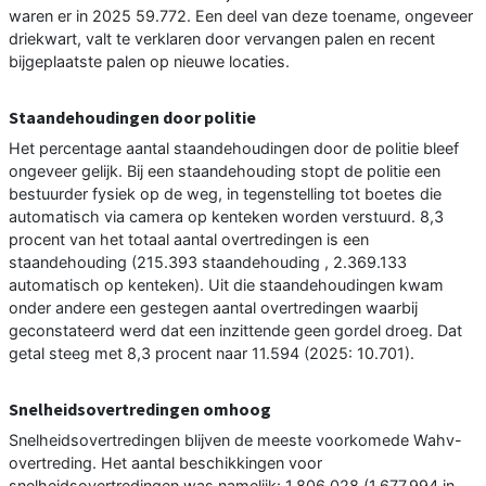
waren er in 2025 59.772. Een deel van deze toename, ongeveer
driekwart, valt te verklaren door vervangen palen en recent
bijgeplaatste palen op nieuwe locaties.
Staandehoudingen door politie
Het percentage aantal staandehoudingen door de politie bleef
ongeveer gelijk. Bij een staandehouding stopt de politie een
bestuurder fysiek op de weg, in tegenstelling tot boetes die
automatisch via camera op kenteken worden verstuurd. 8,3
procent van het totaal aantal overtredingen is een
staandehouding (215.393 staandehouding , 2.369.133
automatisch op kenteken). Uit die staandehoudingen kwam
onder andere een gestegen aantal overtredingen waarbij
geconstateerd werd dat een inzittende geen gordel droeg. Dat
getal steeg met 8,3 procent naar 11.594 (2025: 10.701).
Snelheidsovertredingen omhoog
Snelheidsovertredingen blijven de meeste voorkomede Wahv-
overtreding. Het aantal beschikkingen voor
snelheidsovertredingen was namelijk: 1.806.028 (1.677.994 in