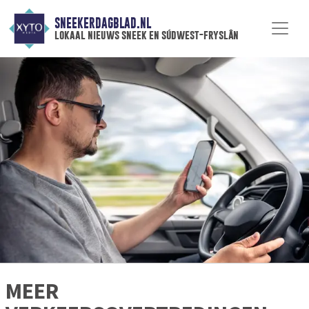
SNEEKERDAGBLAD.NL
lokaal nieuws sneek en súdwest-fryslân
MEER