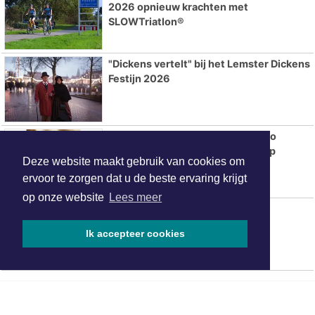
2026 opnieuw krachten met
SLOWTriatlon®
"Dickens vertelt" bij het Lemster Dickens
Festijn 2026
Betaalbare trouwringen kopen: zo
bespaar je zonder in te leveren op
Deze website maakt gebruik van cookies om
kwaliteit
ervoor te zorgen dat u de beste ervaring krijgt
op onze website
Lees meer
Hotels in Sneek
Ik accepteer cookies
ONZE
PARTNERS