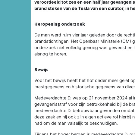
veroordeeld tot zes en een half jaar gevangenis
brand steken van de Tesla van een curator, in h
Heropening onderzoek
De man werd ruim vier jaar geleden door de recht
brandstichtingen. Het Openbaar Ministerie (OM) 
onderzoek niet volledig genoeg was geweest en
alsnog te horen.
Bewijs
Voor het bewijs heeft het hof onder meer gelet 
mastgegevens en historische gegevens van diver
Medeverdachte D. was op 21 november 2024 al in 
gevangenisstraf voor zijn betrokkenheid bij de br
medeverdachte D. betrouwbaar gevonden omdat zij
deze zaak en hij ook zijn eigen actieve rol hierbij 
had om de man valselijk te beschuldigen.
Tijdens het hoger beroep is medeverdachte D. ove