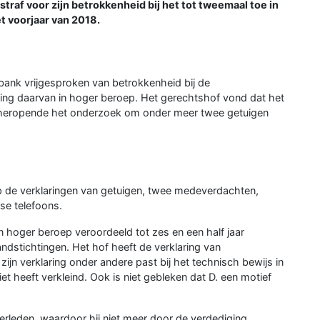
straf voor zijn betrokkenheid bij het tot tweemaal toe in
et voorjaar van 2018.
bank vrijgesproken van betrokkenheid bij de
ging daarvan in hoger beroep. Het gerechtshof vond dat het
 heropende het onderzoek om onder meer twee getuigen
op de verklaringen van getuigen, twee medeverdachten,
se telefoons.
hoger beroep veroordeeld tot zes en een half jaar
andstichtingen. Het hof heeft de verklaring van
n verklaring onder andere past bij het technisch bewijs in
niet heeft verkleind. Ook is niet gebleken dat D. een motief
rleden, waardoor hij niet meer door de verdediging