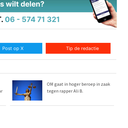
s wilt delen?
.
06 - 574 71 321
Post op X
Tip de redactie
OM gaat in hoger beroep in zaak
ar
tegen rapper Ali B.