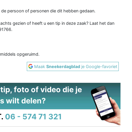
an de persoon of personen die dit hebben gedaan.
chts gezien of heeft u een tip in deze zaak? Laat het dan
91766.
nmiddels opgeruimd.
Maak
Sneekerdagblad
je Google-favoriet
ip, foto of video die je
s wilt delen?
.
06 - 574 71 321