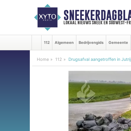
SNEEKERDAGBL
lokaal nieuws sneek en súdwest-f
112
Algemeen
Bedrijvengids
Gemeente
Home
112
Drugsafval aangetroffen in Jutri