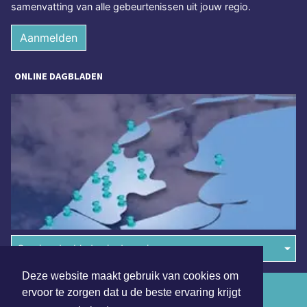
samenvatting van alle gebeurtenissen uit jouw regio.
Aanmelden
ONLINE DAGBLADEN
Overige dagbladen in de regio
Deze website maakt gebruik van cookies om
Algemene voorwaarden
ervoor te zorgen dat u de beste ervaring krijgt