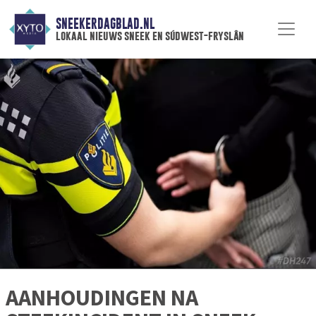
SNEEKERDAGBLAD.NL
lokaal nieuws sneek en súdwest-fryslân
AANHOUDINGEN NA