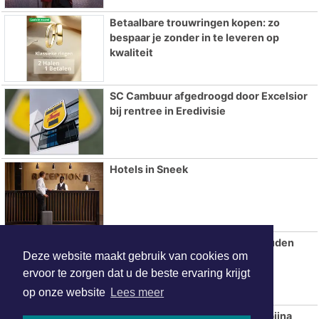
Betaalbare trouwringen kopen: zo
bespaar je zonder in te leveren op
kwaliteit
SC Cambuur afgedroogd door Excelsior
bij rentree in Eredivisie
Hotels in Sneek
Zomerse warmte en droogte houden
Deze website maakt gebruik van cookies om
voorlopig aan
ervoor te zorgen dat u de beste ervaring krijgt
op onze website
Lees meer
Aantal fastfoodzaken in 20 jaar bijna