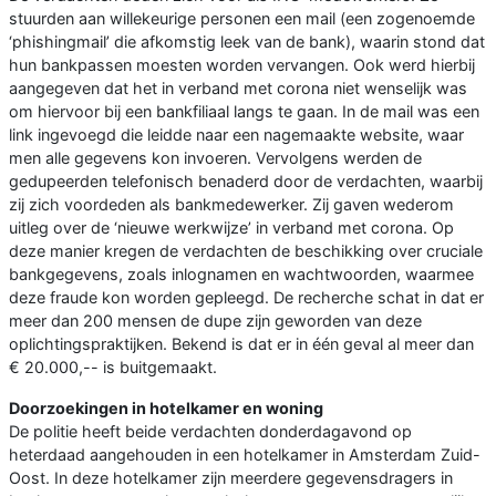
stuurden aan willekeurige personen een mail (een zogenoemde
‘phishingmail’ die afkomstig leek van de bank), waarin stond dat
hun bankpassen moesten worden vervangen. Ook werd hierbij
aangegeven dat het in verband met corona niet wenselijk was
om hiervoor bij een bankfiliaal langs te gaan. In de mail was een
link ingevoegd die leidde naar een nagemaakte website, waar
men alle gegevens kon invoeren. Vervolgens werden de
gedupeerden telefonisch benaderd door de verdachten, waarbij
zij zich voordeden als bankmedewerker. Zij gaven wederom
uitleg over de ‘nieuwe werkwijze’ in verband met corona. Op
deze manier kregen de verdachten de beschikking over cruciale
bankgegevens, zoals inlognamen en wachtwoorden, waarmee
deze fraude kon worden gepleegd. De recherche schat in dat er
meer dan 200 mensen de dupe zijn geworden van deze
oplichtingspraktijken. Bekend is dat er in één geval al meer dan
€ 20.000,-- is buitgemaakt.
Doorzoekingen in hotelkamer en woning
De politie heeft beide verdachten donderdagavond op
heterdaad aangehouden in een hotelkamer in Amsterdam Zuid-
Oost. In deze hotelkamer zijn meerdere gegevensdragers in