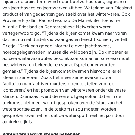
Tijdens de brainstorm werd door bootverhuurders, eigenaren
van jachthavens en jachtwerven uit heel Waterland van Friesland
productief van gedachten gewisseld over het wintervaren. Ook
Provincie Fryslân, Recreatieschap De Marrekrite, Toerisme
Alliantie Friesland en Dagrecreatieve Netwerken waren
vertegenwoordigd. “Tijdens de bijeenkomst kwam naar voren
dat het nu niet duidelijk is waar gasten terecht kunnen”, vertelt
Grietje. “Denk aan goede informatie over jachthavens,
horecagelegenheden, musea die wél open zijn. Ook moeten er
actuele wintervaarroutes beschikbaar komen en sowieso moet
het wintervaren bekender en vanzelfsprekender worden
gemaakt.” Tijdens de bijeenkomst kwamen hiervoor allerlei
ideeën naar voren. Zoals het meer samenwerken door
faciliteiten van jachtverhuurders open te stellen voor de
‘concurrent’ en het promoten van wintervaren onder de vaste
klanten. Daarnaast werd de wens uitgesproken dat er in de
toekomst niet meer wordt gesproken over de ‘start van het
watersportseizoen’. In de toekomst zou moeten worden
gesproken over het feit dat de watersport heel het jaar door
aantrekkelijk is.
Wintervaren wordt steeds bekender