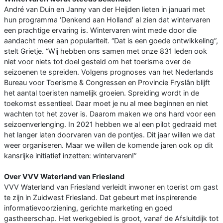
André van Duin en Janny van der Heijden lieten in januari met
hun programma ‘Denkend aan Holland’ al zien dat wintervaren
een prachtige ervaring is. Wintervaren wint mede door die
aandacht meer aan populariteit. “Dat is een goede ontwikkeling”,
stelt Grietje. “Wij hebben ons samen met onze 831 leden ook
niet voor niets tot doel gesteld om het toerisme over de
seizoenen te spreiden. Volgens prognoses van het Nederlands
Bureau voor Toerisme & Congressen en Provincie Fryslân blijft
het aantal toeristen namelijk groeien. Spreiding wordt in de
toekomst essentieel. Daar moet je nu al mee beginnen en niet
wachten tot het zover is. Daarom maken we ons hard voor een
seizoenverlenging. In 2021 hebben we al een pilot gedraaid met
het langer laten doorvaren van de pontjes. Dit jaar willen we dat
weer organiseren. Maar we willen de komende jaren ook op dit
kansrijke initiatief inzetten: wintervaren!”
Over VVV Waterland van Friesland
VVV Waterland van Friesland verleidt inwoner en toerist om gast
te zijn in Zuidwest Friesland. Dat gebeurt met inspirerende
informatievoorziening, gerichte marketing en goed
gastheerschap. Het werkgebied is groot, vanaf de Afsluitdijk tot