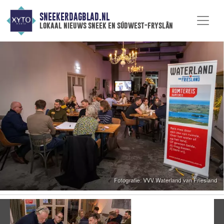
SNEEKERDAGBLAD.NL
lokaal nieuws sneek en súdwest-fryslân