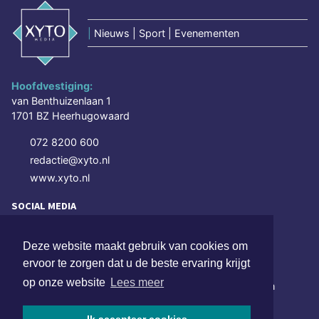
|
Nieuws | Sport | Evenementen
Hoofdvestiging:
van Benthuizenlaan 1
1701 BZ Heerhugowaard
072 8200 600
redactie@xyto.nl
www.xyto.nl
SOCIAL MEDIA
Deze website maakt gebruik van cookies om
NIEUWSBRIEF AANMELDEN
ervoor te zorgen dat u de beste ervaring krijgt
op onze website
Lees meer
Schrijf je in voor onze nieuwsbrief en krijg wekelijks een
samenvatting van alle gebeurtenissen uit jouw regio.