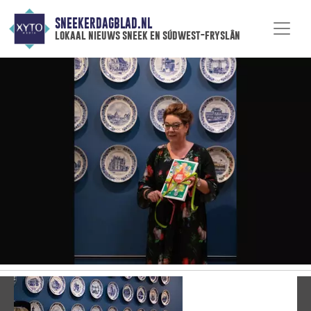
SNEEKERDAGBLAD.NL
lokaal nieuws sneek en súdwest-fryslân