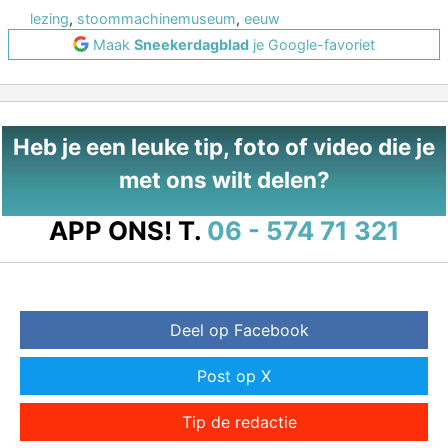
lezing
,
stoommachinemuseum
,
eeuw
Maak
Sneekerdagblad
je Google-favoriet
Heb je een leuke tip, foto of video die je
met ons wilt delen?
APP ONS!
T.
06 - 574 71 321
Deel op Facebook
Post op X
Tip de redactie