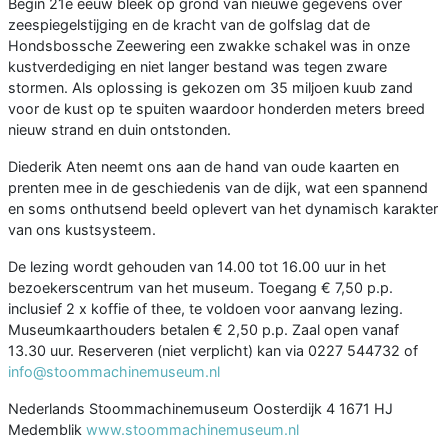
Begin 21e eeuw bleek op grond van nieuwe gegevens over
zeespiegelstijging en de kracht van de golfslag dat de
Hondsbossche Zeewering een zwakke schakel was in onze
kustverdediging en niet langer bestand was tegen zware
stormen. Als oplossing is gekozen om 35 miljoen kuub zand
voor de kust op te spuiten waardoor honderden meters breed
nieuw strand en duin ontstonden.
Diederik Aten neemt ons aan de hand van oude kaarten en
prenten mee in de geschiedenis van de dijk, wat een spannend
en soms onthutsend beeld oplevert van het dynamisch karakter
van ons kustsysteem.
De lezing wordt gehouden van 14.00 tot 16.00 uur in het
bezoekerscentrum van het museum. Toegang € 7,50 p.p.
inclusief 2 x koffie of thee, te voldoen voor aanvang lezing.
Museumkaarthouders betalen € 2,50 p.p. Zaal open vanaf
13.30 uur. Reserveren (niet verplicht) kan via 0227 544732 of
info@stoommachinemuseum.nl
Nederlands Stoommachinemuseum Oosterdijk 4 1671 HJ
Medemblik
www.stoommachinemuseum.nl