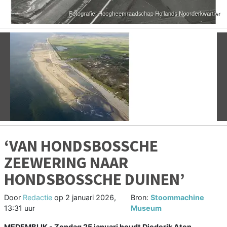
Vorige
V
‘VAN HONDSBOSSCHE
ZEEWERING NAAR
HONDSBOSSCHE DUINEN’
Door
Redactie
op
2 januari 2026,
Bron:
Stoommachine
13:31 uur
Museum
MEDEMBLIK - Zondag 25 januari houdt Diederik Aten,