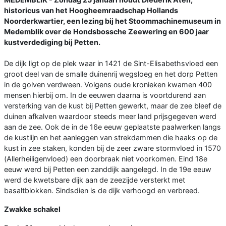
historicus van het Hoogheemraadschap Hollands
Noorderkwartier, een lezing bij het Stoommachinemuseum in
Medemblik over de Hondsbossche Zeewering en 600 jaar
kustverdediging bij Petten.
De dijk ligt op de plek waar in 1421 de Sint-Elisabethsvloed een
groot deel van de smalle duinenrij wegsloeg en het dorp Petten
in de golven verdween. Volgens oude kronieken kwamen 400
mensen hierbij om. In de eeuwen daarna is voortdurend aan
versterking van de kust bij Petten gewerkt, maar de zee bleef de
duinen afkalven waardoor steeds meer land prijsgegeven werd
aan de zee. Ook de in de 16e eeuw geplaatste paalwerken langs
de kustlijn en het aanleggen van strekdammen die haaks op de
kust in zee staken, konden bij de zeer zware stormvloed in 1570
(Allerheiligenvloed) een doorbraak niet voorkomen. Eind 18e
eeuw werd bij Petten een zanddijk aangelegd. In de 19e eeuw
werd de kwetsbare dijk aan de zeezijde versterkt met
basaltblokken. Sindsdien is de dijk verhoogd en verbreed.
Zwakke schakel