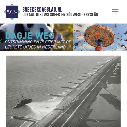
SNEEKERDAGBLAD.NL
lokaal nieuws sneek en súdwest-fryslân